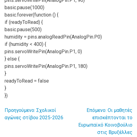
pins.servoWritePin(AnalogPin.P1, 90)
basic.pause(1000)
basic.forever(function () {
if (readyToRead) {
basic.pause(500)
humidity = pins.analogReadPin(AnalogPin.P0)
if (humidity < 400) {
pins.servoWritePin(AnalogPin.P1, 0)
} else {
pins.servoWritePin(AnalogPin.P1, 180)
}
readyToRead = false
}
})
Προηγούμενο:
Σχολικοί
Επόμενο:
Οι μαθητές
Πλοήγηση
αγώνες στίβου 2025-2026
επισκέπτονται το
Ευρωπαϊκό Κοινοβούλιο
άρθρων
στις Βρυξέλλες