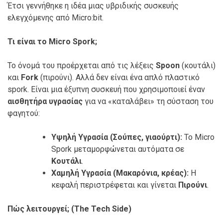
Έτσι γεννήθηκε η ιδέα μιας υβριδικής συσκευής
ελεγχόμενης από Micro:bit.
Τι είναι το Micro Spork;
Το όνομά του προέρχεται από τις λέξεις
Spoon
(κουτάλι)
και
Fork
(πιρούνι). Αλλά δεν είναι ένα απλό πλαστικό
spork. Είναι μια έξυπνη συσκευή που χρησιμοποιεί έναν
αισθητήρα υγρασίας
για να «καταλάβει» τη σύσταση του
φαγητού:
Υψηλή Υγρασία (Σούπες, γιαούρτι):
Το Micro
Spork μεταμορφώνεται αυτόματα σε
Κουτάλι
.
Χαμηλή Υγρασία (Μακαρόνια, κρέας):
Η
κεφαλή περιστρέφεται και γίνεται
Πιρούνι
.
Πώς λειτουργεί; (The Tech Side)