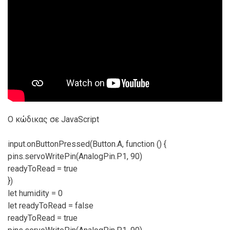
Ο κώδικας σε JavaScript
input.onButtonPressed(Button.A, function () {
pins.servoWritePin(AnalogPin.P1, 90)
readyToRead = true
})
let humidity = 0
let readyToRead = false
readyToRead = true