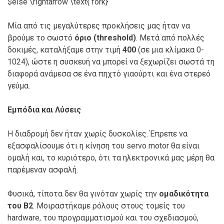
$else \rightarrow \text{ fork}
Μία από τις μεγαλύτερες προκλήσεις μας ήταν να
βρούμε το σωστό
όριο (threshold)
. Μετά από πολλές
δοκιμές, καταλήξαμε στην τιμή
400
(σε μια κλίμακα 0-
1024), ώστε η συσκευή να μπορεί να ξεχωρίζει σωστά τη
διαφορά ανάμεσα σε ένα πηχτό γιαούρτι και ένα στερεό
γεύμα.
Εμπόδια και Λύσεις
Η διαδρομή δεν ήταν χωρίς δυσκολίες. Έπρεπε να
εξασφαλίσουμε ότι η κίνηση του servo motor θα είναι
ομαλή και, το κυριότερο, ότι τα ηλεκτρονικά μας μέρη θα
παρέμεναν ασφαλή.
Φυσικά, τίποτα δεν θα γινόταν χωρίς την
ομαδικότητα
του Β2
. Μοιραστήκαμε ρόλους στους τομείς του
hardware, του προγραμματισμού και του σχεδιασμού,