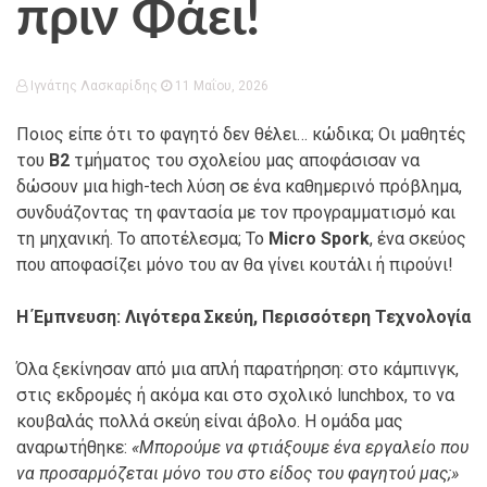
πριν Φάει!
Ιγνάτης Λασκαρίδης
11 Μαΐου, 2026
Ποιος είπε ότι το φαγητό δεν θέλει… κώδικα; Οι μαθητές
του
Β2
τμήματος του σχολείου μας αποφάσισαν να
δώσουν μια high-tech λύση σε ένα καθημερινό πρόβλημα,
συνδυάζοντας τη φαντασία με τον προγραμματισμό και
τη μηχανική. Το αποτέλεσμα; Το
Micro Spork
, ένα σκεύος
που αποφασίζει μόνο του αν θα γίνει κουτάλι ή πιρούνι!
Η Έμπνευση: Λιγότερα Σκεύη, Περισσότερη Τεχνολογία
Όλα ξεκίνησαν από μια απλή παρατήρηση: στο κάμπινγκ,
στις εκδρομές ή ακόμα και στο σχολικό lunchbox, το να
κουβαλάς πολλά σκεύη είναι άβολο. Η ομάδα μας
αναρωτήθηκε:
«Μπορούμε να φτιάξουμε ένα εργαλείο που
να προσαρμόζεται μόνο του στο είδος του φαγητού μας;»