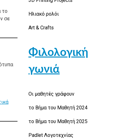
3D Printing Projects
α το
Ηλιακό ρολόι
ν σε
Art & Crafts
Φιλολογική
ρότυπα
γωνιά
Οι μαθητές γράφουν
τικά
το Βήμα του Μαθητή 2024
το Βήμα του Μαθητή 2025
Padlet Λογοτεχνίας