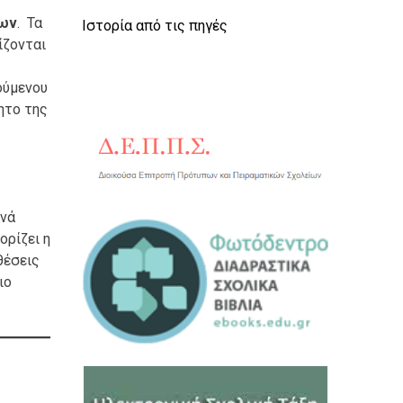
των
. Τα
Ιστορία από τις πηγές
ίζονται
ούμενου
λητο της
ανά
ορίζει η
θέσεις
ιο