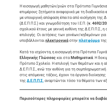
Η εισαγωγή μαθητών/ριών στα Πρότυπα Γυμνάσια 
επιμέρους ζητήματα αναφορικά με τη διαδικασία ε
με υπουργική απόφαση έπειτα από εισήγηση της 
(Δ.Ε.Π.Π.Σ.) και γνωμοδότηση του Ι.Ε.Π. (
ν. 4692/20
σχολικού έτους με γενική ευθύνη της Δ.Ε.Π.Π.Σ., η
επιλογής. Οι αιτήσεις των γονέων/κηδεμόνων για
υποβάλλονται
ηλεκτρονικά
στην
πλατφόρμα
της
Κατά τα ισχύοντα, η εισαγωγή στα Πρότυπα Γυμνά
Ελληνικής Γλώσσας
και στα
Μαθηματικά
. Η δοκ
Πρότυπο Σχολείο. Η επιλογή των θεμάτων και η α
Δ.Ε.Π.Π.Σ., ενώ την ευθύνη για τη συμπληρωματικ
στις επόμενες τάξεις, έχουν τα όργανα διοίκησης 
της
Δ.Ε.Π.Π.Σ.
αναρτώνται τόσο τα θέματα των εξε
Περισσότερες πληροφορίες μπορείτε να διαβά