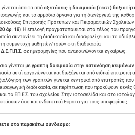
γίνεται έπειτα από
εξετάσεις
ή
δοκιμασία (τεστ) δεξιοτή
ισαγωγής και τα αρμόδια όργανα για τη διενέργειά της καθορ
Διοικούσας Επιτροπής Πρότυπων και Πειραματικών Σχολείων
20 άρ. 18
). Η επιλογή πραγματοποιείται στο τέλος του προηγ
 οποία συντονίζει τη διαδικασία και διασφαλίζει και το αδιάβ
 τη συμμετοχή μαθητών/τριών στη διαδικασία
Δ.Ε.Π.Π.Σ.
σε ημερομηνίες που ανακοινώνονται εγκαίρως.
σια γίνεται με
γραπτή δοκιμασία
στην
κατανόηση κειμένων
ιμασία αυτή οργανώνεται και διεξάγεται από ειδική επιτροπή 
ξιολόγηση των γραπτών γίνεται κεντρικά από επιτροπές που 
ή εισαγωγική διαδικασία, σε περίπτωση που προκύψουν κενές 
και το ΕΠ.Ε.Σ. του σχολείου. Στην ιστοσελίδα και στο ιστολόγ
τάσεων όσο και ενδεικτικά θέματα για τους υποψηφίους.
σετε στο παρακάτω σύνδεσμο: