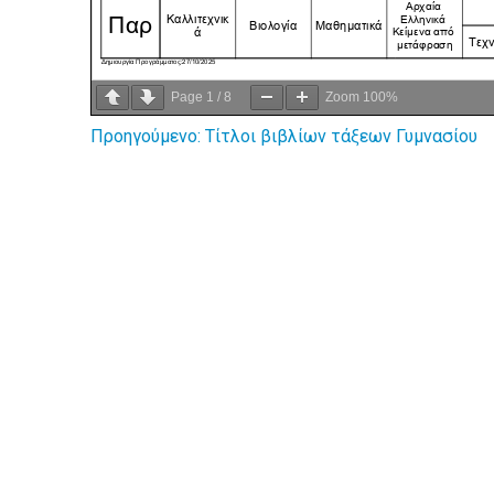
Page
1
/
8
Zoom
100%
Προηγούμενο:
Τίτλοι βιβλίων τάξεων Γυμνασίου
Πλοήγηση
άρθρων