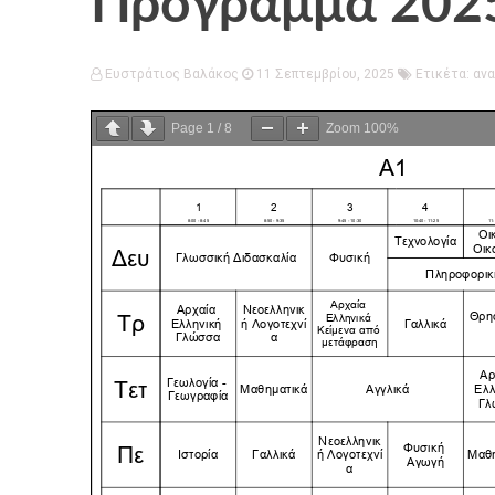
Πρόγραμμα 2025
Ευστράτιος Βαλάκος
11 Σεπτεμβρίου, 2025
Ετικέτα:
ανα
Page
1
/
8
Zoom
100%