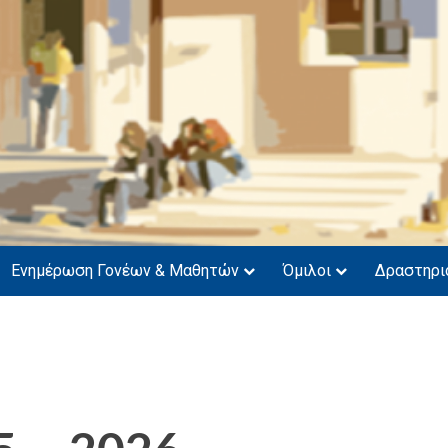
νάσιο Μυτιλήνης
Ενημέρωση Γονέων & Μαθητών
Όμιλοι
Δραστηρι