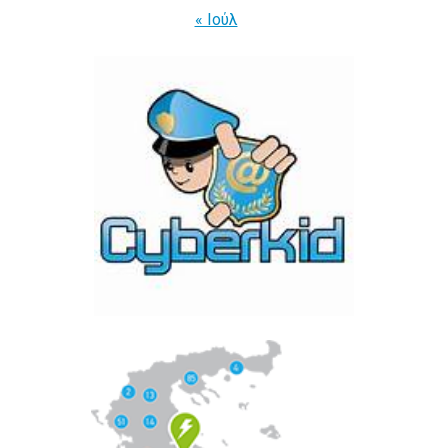
« Ιούλ