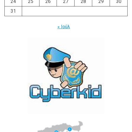
24
25
26
27
28
29
30
31
« Ιούλ