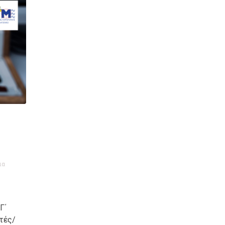
ια
Γ΄
τές/