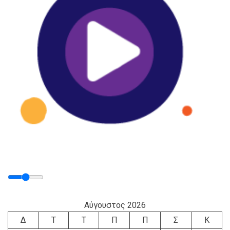
Αύγουστος 2026
Δ
Τ
Τ
Π
Π
Σ
Κ