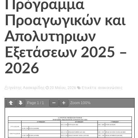
Πρόγραμμα
Προαγωγικών και
Απολυτηριων
Εξετάσεων 2025 –
2026
Ιγνάτης Λασκαρίδης
20 Μαΐου, 2026
Ετικέτα:
ανακοινώσεις
Page
1
/
1
Zoom
100%