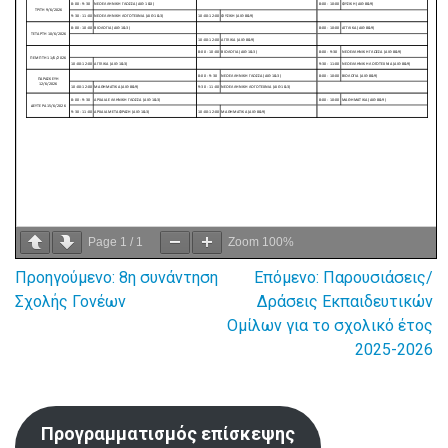
Page
1
/
1
Zoom
100%
Προηγούμενο:
8η συνάντηση
Επόμενο:
Παρουσιάσεις/
Πλοήγηση
Σχολής Γονέων
Δράσεις Εκπαιδευτικών
Ομίλων για το σχολικό έτος
άρθρων
2025-2026
Προγραμματισμός επίσκεψης