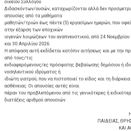
οικείου Συλλόγου
Διδασκόντων/ουσών, καταχωρίζονται αλλά δεν προσμετρώ
απουσίες από τα μαθήματα
μαθητών/τριών έως πέντε (5) εργασίμων ημερών, που οφε
στην έξαρση των εποχικών
ιογενών λοιμώξεων του αναπνευστικού, από 24 Νοεμβρίου
και 30 Απριλίου 2026.
Η απόφαση αυτή εκδίδεται κατόπιν αιτήσεως και με την π
από τους/τις
ενδιαφερόμενους/ες πρόσφατης βεβαίωσης δημόσιου ή ιδ
νοσηλευτικού ιδρύματος ή
ιδιώτη γιατρού, που να πιστοποιεί το είδος και τη διάρκεια
ασθένειας. Οι απουσίες αυτές είναι
πέραν του προβλεπόμενου από τις γενικότερες ή ειδικότε
διατάξεις αριθμού απουσιών.
ΠΑΙΔΕΙΑΣ, ΘΡ
ΚΑΙ 