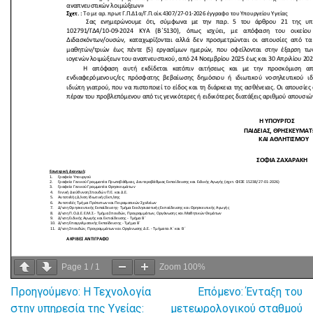
Page
1
/
1
Zoom
100%
Προηγούμενο:
Η Τεχνολογία
Επόμενο:
Ένταξη του
Πλοήγηση
στην υπηρεσία της Υγείας:
μετεωρολογικού σταθμού