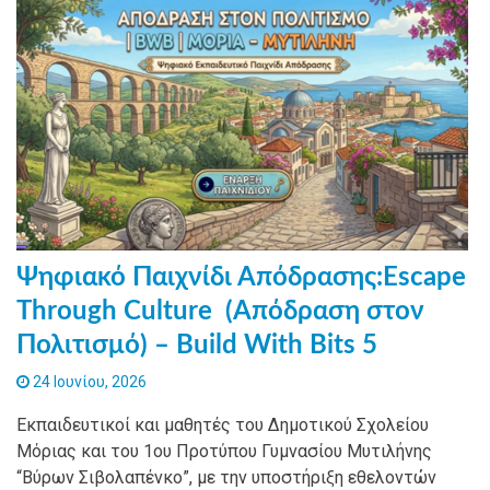
Ψηφιακό Παιχνίδι Απόδρασης:Escape
Through Culture (Απόδραση στον
Πολιτισμό) – Build With Bits 5
24 Ιουνίου, 2026
Εκπαιδευτικοί και μαθητές του Δημοτικού Σχολείου
Μόριας και του 1ου Προτύπου Γυμνασίου Μυτιλήνης
“Βύρων Σιβολαπένκο”, με την υποστήριξη εθελοντών