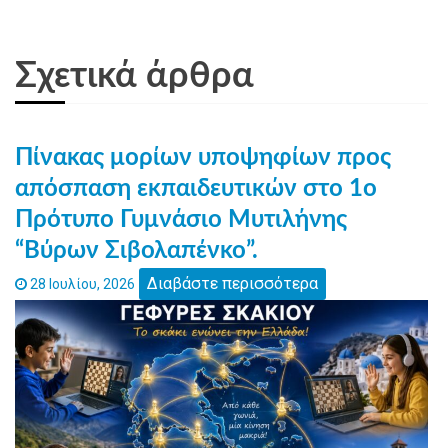
Σχετικά άρθρα
Πίνακας μορίων υποψηφίων προς
απόσπαση εκπαιδευτικών στο 1ο
Πρότυπο Γυμνάσιο Μυτιλήνης
“Βύρων Σιβολαπένκο”.
Διαβάστε περισσότερα
28 Ιουλίου, 2026