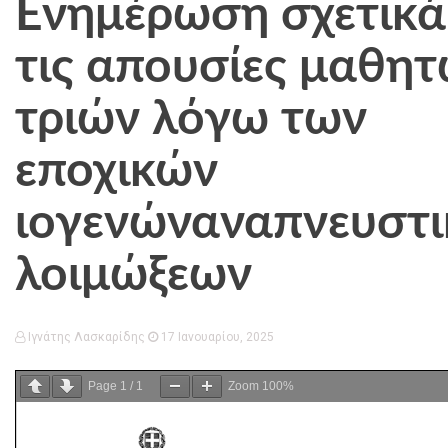
Ενημέρωση σχετικά
τις απουσίες μαθητ
τριών λόγω των
εποχικών
ιογενώναναπνευστ
λοιμώξεων
Ιγνάτης Λασκαρίδης
17 Ιανουαρίου, 2025
Page
1
/
1
Zoom
100%