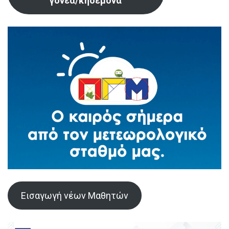
γονέα/κηδεμόνα
Εισαγωγή νέων Μαθητών