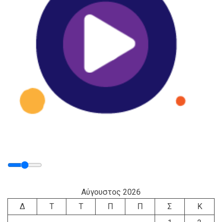
Αύγουστος 2026
Δ
Τ
Τ
Π
Π
Σ
Κ