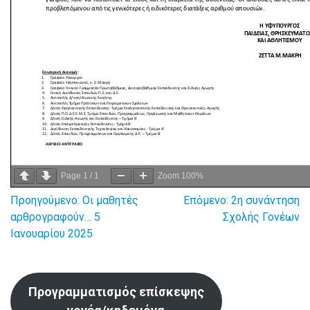
Page
1
/
1
Zoom
100%
Προηγούμενο:
Οι μαθητές
Επόμενο:
2η συνάντηση
Πλοήγηση
αρθρογραφούν… 5
Σχολής Γονέων
Ιανουαρίου 2025
άρθρων
Προγραμματισμός επίσκεψης