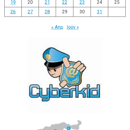
19
20
21
22
23
24
25
26
27
28
29
30
31
« Απρ
Ιούν »