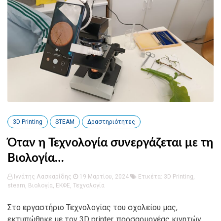
3D Printing
STEAM
Δραστηριότητες
Όταν η Τεχνολογία συνεργάζεται με τη
Βιολογία…
Ιγνάτης Λασκαρίδης
19 Μαρτίου, 2024
Ετικέτα:
3D Printing
,
steam
,
Βιολογία
,
ΕΚΦΕ
,
Τεχνολογία
Στο εργαστήριο Τεχνολογίας του σχολείου μας,
εκτυπώθηκε με τον 3D printer, προσαρμογέας κινητών