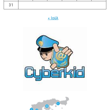
31
« Ιούλ