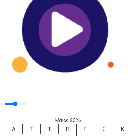
Μάιος 2026
Δ
Τ
Τ
Π
Π
Σ
Κ