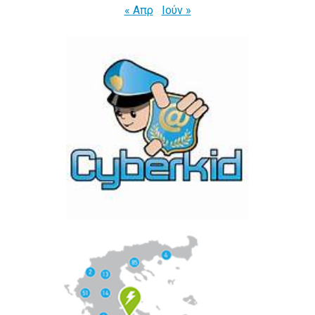
« Απρ
Ιούν »