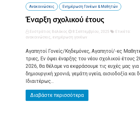
Ανακοινώσεις
Ενημέρωση Γονέων & Μαθητών
Έναρξη σχολικού έτους
Ευστράτιος Βαλάκος
8 Σεπτεμβρίου, 2025
Ετικέτα:
ανακοινώσεις
,
ενημέρωση γονέων
Αγαπητοί Γονείς/Κηδεμόνες, Αγαπητοί/-ες Μαθητ
τριες, Εν όψει έναρξης του νέου σχολικού έτους 2
2026, θα θέλαμε να εκφράσουμε τις ευχές μας για
δημιουργική χρονιά, γεμάτη υγεία, αισιοδοξία και 
Ιδιαιτέρως...
Διαβάστε περισσότερα